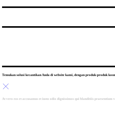
Temukan solusi kecantikan Anda di website kami, dengan produk-produk kosm
At vero eos et accusamus et iusto odio dignissimos qui blanditiis praesentium 