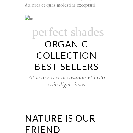
dolores et quas molestias excepturi.
perfect shades
ORGANIC
COLLECTION
BEST SELLERS
At vero eos et accusamus et iusto
odio dignissimos
NATURE IS OUR
FRIEND