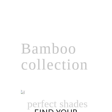
Bamboo
collection
NATURAL
Organic
COSMETICS
GIFT OF NATURE
perfect shades
Special
FIND YOUR