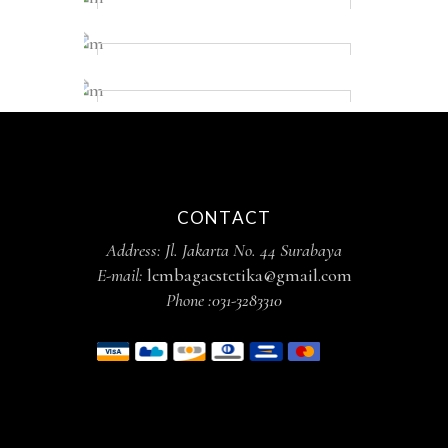
SEASON SALE
Up to 50% discount
FREE SHIPPING
For orders over $150
MONEY BACK
If the item didn’t suit you
CONTACT
Address: Jl. Jakarta No. 44 Surabaya
E-mail:
lembagaestetika@gmail.com
Phone :
031-3283310