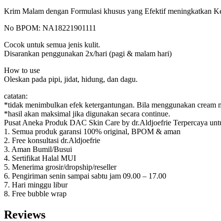
Krim Malam dengan Formulasi khusus yang Efektif meningkatkan Ke
No BPOM: NA18221901111
Cocok untuk semua jenis kulit.
Disarankan penggunakan 2x/hari (pagi & malam hari)
How to use
Oleskan pada pipi, jidat, hidung, dan dagu.
catatan:
*tidak menimbulkan efek ketergantungan. Bila menggunakan cream ma
*hasil akan maksimal jika digunakan secara continue.
Pusat Aneka Produk DAC Skin Care by dr.Aldjoefrie Terpercaya unt
1. Semua produk garansi 100% original, BPOM & aman
2. Free konsultasi dr.Aldjoefrie
3. Aman Bumil/Busui
4. Sertifikat Halal MUI
5. Menerima grosir/dropship/reseller
6. Pengiriman senin sampai sabtu jam 09.00 – 17.00
7. Hari minggu libur
8. Free bubble wrap
Reviews