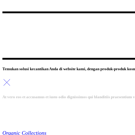
Temukan solusi kecantikan Anda di website kami, dengan produk-produk kosm
At vero eos et accusamus et iusto odio dignissimos qui blanditiis praesentium 
Collections
Organic Collections