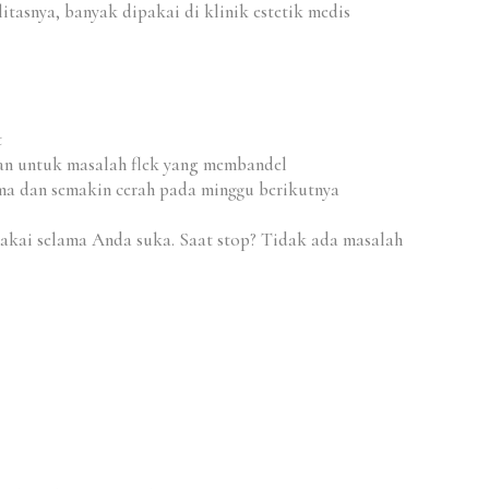
itasnya, banyak dipakai di klinik estetik medis
t
an untuk masalah flek yang membandel
ama dan semakin cerah pada minggu berikutnya
akai selama Anda suka. Saat stop? Tidak ada masalah