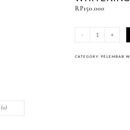
RP
150.000
Whitening
-
+
Night
Cream
quantity
CATEGORY:
PELEMBAB W
 (0)