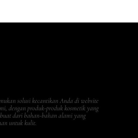
mukan solusi kecantikan Anda di website
mi, dengan produk-produk kosmetik yang
rbuat dari bahan-bahan alami yang
an untuk kulit.