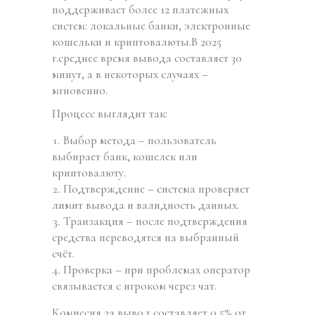
поддерживает более 12 платежных
систем: локальные банки, электронные
кошельки и криптовалюты.В 2025
г.среднее время вывода составляет 30
минут, а в некоторых случаях –
мгновенно.
Процесс выглядит так:
Выбор метода – пользователь
выбирает банк, кошелек или
криптовалюту.
Подтверждение – система проверяет
лимит вывода и валидность данных.
Транзакция – после подтверждения
средства переводятся на выбранный
счёт.
Проверка – при проблемах оператор
связывается с игроком через чат.
Комиссия за вывод составляет 0,5% от