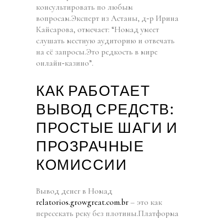
консультировать по любым
вопросам.Эксперт из Астаны, д‑р Ирина
Кайсарова, отмечает: “Номад умеет
слушать местную аудиторию и отвечать
на её запросы.Это редкость в мире
онлайн‑казино”.
КАК РАБОТАЕТ
ВЫВОД СРЕДСТВ:
ПРОСТЫЕ ШАГИ И
ПРОЗРАЧНЫЕ
КОМИССИИ
Вывод денег в Номад
relatorios.growgreat.com.br
– это как
пересекать реку без плотины.Платформа