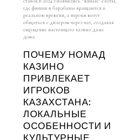
ставок.В 2024 г.появились “живые” слоты,
где фишки и барабаны вращаются в
реальном времени, а игроки могут
общаться с дилером через чат, создавая
ощущение настоящего казино даже
дома.
ПОЧЕМУ НОМАД
КАЗИНО
ПРИВЛЕКАЕТ
ИГРОКОВ
КАЗАХСТАНА:
ЛОКАЛЬНЫЕ
ОСОБЕННОСТИ И
КУЛЬТУРНЫЕ