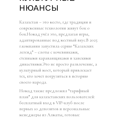
НЮАНСЫ
Казахстан – это место, где традиции и
современные технологии живут бок о
бок.Номад учёл это, предлагая игры,
адаптированные под местный вкус.В 2025
г.компания запустила серию “Казахских
легенд” – слоты с кочевниками,
степными караванщиками и ханскими
династиями.Это не просто развлечение, а
культурный мост, который привлекает
тех, кто хочет погрузиться в историю
своего народа.
Номад также предложил “тарифный
план” для казахстанских пользователей:
бесплатный вход в VIP‑клуб после
первых 10 депозитов и персональные
менеджеры из Алматы, готовые