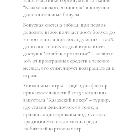
тенге.Участники соревнуются за звание
“Казахстанского чемпиона” и получают
дополнительные бонусы.
Бонусная система гибкая: при первом
депозите игрок получает 200% бонуса до
20 000 тенге, а при последующих – 100%
до 10 000 тенге.Каждый игрок имеет
доступ к “кэшбэк‑программе” – возврат
10% от проигранных средств в течение
месяца, что стимулирует возвращаться к
играм.
Уникальные игры – ещё один фактор
привлекательности.В 2025 г.компания
запустила “Казахский покер” – турнир,
где ставки фиксируются в тенге, а
правила адаптированы под местные
традиции.Это стало хитом среди
любителей карточных игр.