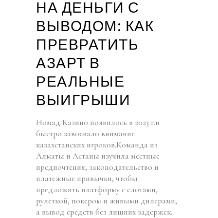
НА ДЕНЬГИ С
ВЫВОДОМ: КАК
ПРЕВРАТИТЬ
АЗАРТ В
РЕАЛЬНЫЕ
ВЫИГРЫШИ
Номад Казино появилось в 2023 г.и
быстро завоевало внимание
казахстанских игроков.Команда из
Алматы и Астаны изучила местные
предпочтения, законодательство и
платежные привычки, чтобы
предложить платформу с слотами,
рулеткой, покером и живыми дилерами,
а вывод средств без лишних задержек.