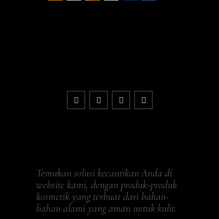
Temukan solusi kecantikan Anda di
website kami, dengan produk-produk
kosmetik yang terbuat dari bahan-
bahan alami yang aman untuk kulit.