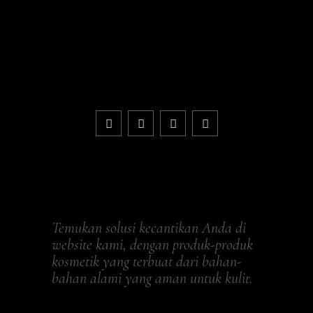
RP
95.000
Wajah
Serum
I
Pelembab
RP
150.000
&
N
Wajah
Essence
Toner
RP
200.000
Wajah
RP
95.000
RP
150.000
Temukan solusi kecantikan Anda di
website kami, dengan produk-produk
kosmetik yang terbuat dari bahan-
bahan alami yang aman untuk kulit.